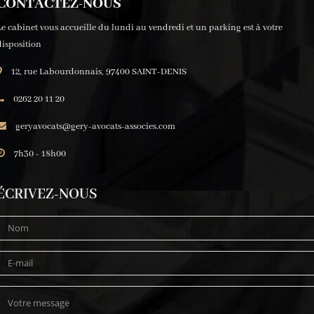
CONTACTEZ-NOUS
Le cabinet vous accueille du lundi au vendredi et un parking est à votre
disposition
12, rue Labourdonnais, 97400 SAINT-DENIS
0262 20 11 20
geryavocats@gery-avocats-associes.com
7h30 - 18h00
ÉCRIVEZ-NOUS