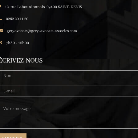
12, rue Labourdonnais, 97400 SAINT-DENIS
0262 20 11 20
geryavocats@gery-avocats-associes.com
7h30 - 18h00
ÉCRIVEZ-NOUS