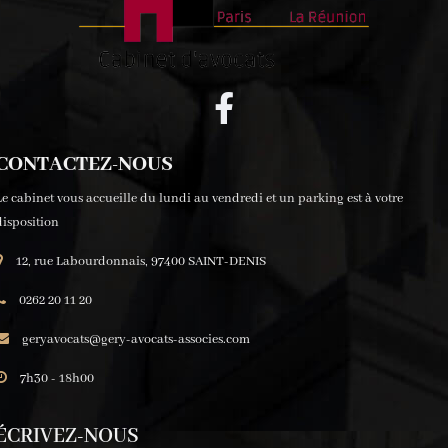
CONTACTEZ-NOUS
Le cabinet vous accueille du lundi au vendredi et un parking est à votre
disposition
12, rue Labourdonnais, 97400 SAINT-DENIS
0262 20 11 20
geryavocats@gery-avocats-associes.com
7h30 - 18h00
ÉCRIVEZ-NOUS