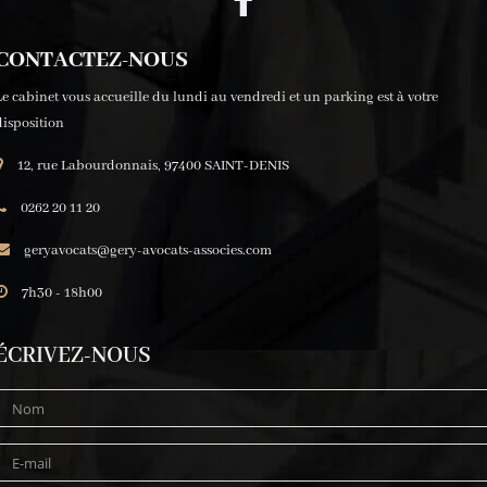
CONTACTEZ-NOUS
Le cabinet vous accueille du lundi au vendredi et un parking est à votre
disposition
12, rue Labourdonnais, 97400 SAINT-DENIS
0262 20 11 20
geryavocats@gery-avocats-associes.com
7h30 - 18h00
ÉCRIVEZ-NOUS