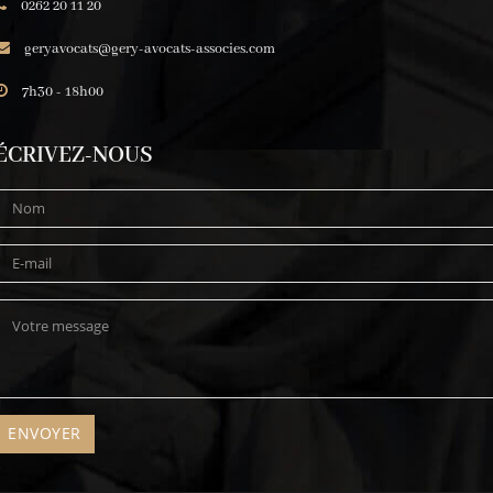
0262 20 11 20
geryavocats@gery-avocats-associes.com
7h30 - 18h00
ÉCRIVEZ-NOUS